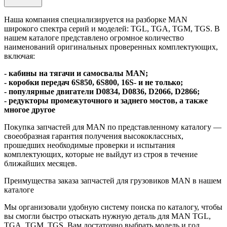
Наша компания специализируется на разборке MAN
широкого спектра серий и моделей: TGL, TGA, TGM, TGS. В
нашем каталоге представлено огромное количество
наименований оригинальных проверенных комплектующих,
включая:
- кабины на тягачи и самосвалы MAN;
- коробки передач 6S850, 6S800, 16S- и не только;
- популярные двигатели D0834, D0836, D2066, D2866;
- редукторы промежуточного и заднего мостов, а также
многое другое
Покупка запчастей для MAN по представленному каталогу —
своеобразная гарантия получения высококлассных,
прошедших необходимые проверки и испытания
комплектующих, которые не выйдут из строя в течение
ближайших месяцев.
Преимущества заказа запчастей для грузовиков MAN в нашем
каталоге
Мы организовали удобную систему поиска по каталогу, чтобы
вы смогли быстро отыскать нужную деталь для MAN TGL,
TGA, TGM, TGS. Вам достаточно выбрать модель и год