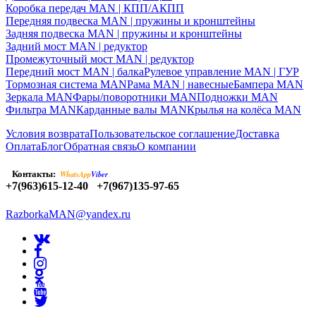
Коробка передач MAN | КПП/АКПП
Передняя подвеска MAN | пружины и кронштейны
Задняя подвеска MAN | пружины и кронштейны
Задний мост MAN | редуктор
Промежуточный мост MAN | редуктор
Передний мост MAN | балка
Рулевое управление MAN | ГУР
Тормозная система MAN
Рама MAN | навесные
Бампера MAN
Зеркала MAN
Фары/поворотники MAN
Подножки MAN
Фильтра MAN
Карданные валы MAN
Крылья на колёса MAN
Условия возврата
Пользовательское соглашение
Доставка
Оплата
Блог
Обратная связь
О компании
Контакты:
WhatsApp
Viber
+7(963)615-12-40
+7(967)135-97-65
RazborkaMAN@yandex.ru