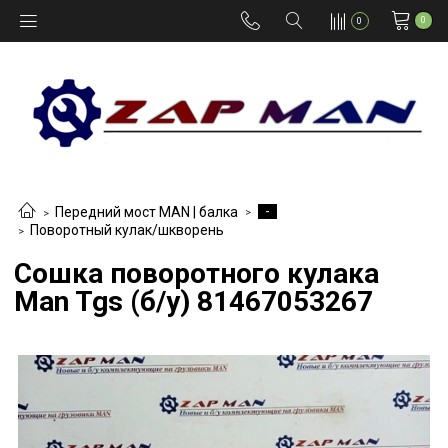
0
0
-
Передний мост MAN | балка
Поворотный кулак/шкворень
Сошка поворотного кулака
Man Tgs (б/у) 81467053267