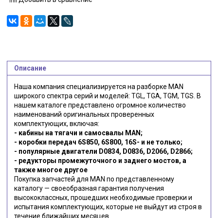
Описание
Наша компания специализируется на разборке MAN
широкого спектра серий и моделей: TGL, TGA, TGM, TGS. В
нашем каталоге представлено огромное количество
наименований оригинальных проверенных
комплектующих, включая:
- кабины на тягачи и самосвалы MAN;
- коробки передач 6S850, 6S800, 16S- и не только;
- популярные двигатели D0834, D0836, D2066, D2866;
- редукторы промежуточного и заднего мостов, а
также многое другое
Покупка запчастей для MAN по представленному
каталогу — своеобразная гарантия получения
высококлассных, прошедших необходимые проверки и
испытания комплектующих, которые не выйдут из строя в
течение ближайших месяцев.