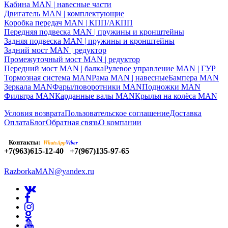
Кабина MAN | навесные части
Двигатель MAN | комплектующие
Коробка передач MAN | КПП/АКПП
Передняя подвеска MAN | пружины и кронштейны
Задняя подвеска MAN | пружины и кронштейны
Задний мост MAN | редуктор
Промежуточный мост MAN | редуктор
Передний мост MAN | балка
Рулевое управление MAN | ГУР
Тормозная система MAN
Рама MAN | навесные
Бампера MAN
Зеркала MAN
Фары/поворотники MAN
Подножки MAN
Фильтра MAN
Карданные валы MAN
Крылья на колёса MAN
Условия возврата
Пользовательское соглашение
Доставка
Оплата
Блог
Обратная связь
О компании
Контакты:
WhatsApp
Viber
+7(963)615-12-40
+7(967)135-97-65
RazborkaMAN@yandex.ru