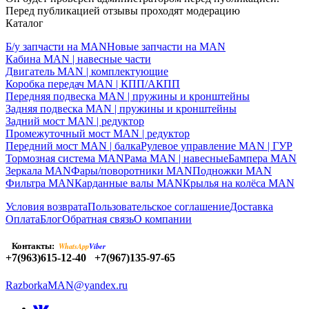
Перед публикацией отзывы проходят модерацию
Каталог
Б/у запчасти на MAN
Новые запчасти на MAN
Кабина MAN | навесные части
Двигатель MAN | комплектующие
Коробка передач MAN | КПП/АКПП
Передняя подвеска MAN | пружины и кронштейны
Задняя подвеска MAN | пружины и кронштейны
Задний мост MAN | редуктор
Промежуточный мост MAN | редуктор
Передний мост MAN | балка
Рулевое управление MAN | ГУР
Тормозная система MAN
Рама MAN | навесные
Бампера MAN
Зеркала MAN
Фары/поворотники MAN
Подножки MAN
Фильтра MAN
Карданные валы MAN
Крылья на колёса MAN
Условия возврата
Пользовательское соглашение
Доставка
Оплата
Блог
Обратная связь
О компании
Контакты:
WhatsApp
Viber
+7(963)615-12-40
+7(967)135-97-65
RazborkaMAN@yandex.ru