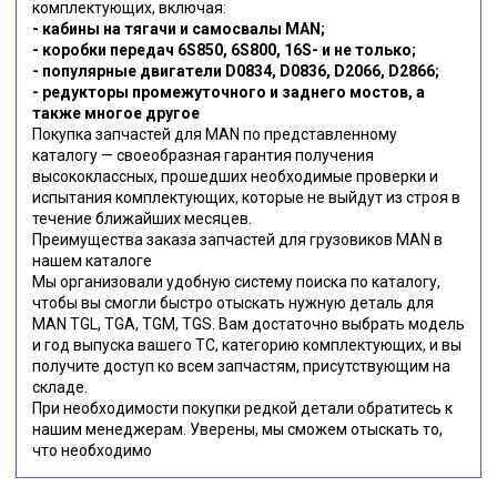
комплектующих, включая:
- кабины на тягачи и самосвалы MAN;
- коробки передач 6S850, 6S800, 16S- и не только;
- популярные двигатели D0834, D0836, D2066, D2866;
- редукторы промежуточного и заднего мостов, а
также многое другое
Покупка запчастей для MAN по представленному
каталогу — своеобразная гарантия получения
высококлассных, прошедших необходимые проверки и
испытания комплектующих, которые не выйдут из строя в
течение ближайших месяцев.
Преимущества заказа запчастей для грузовиков MAN в
нашем каталоге
Мы организовали удобную систему поиска по каталогу,
чтобы вы смогли быстро отыскать нужную деталь для
MAN TGL, TGA, TGM, TGS. Вам достаточно выбрать модель
и год выпуска вашего ТС, категорию комплектующих, и вы
получите доступ ко всем запчастям, присутствующим на
складе.
При необходимости покупки редкой детали обратитесь к
нашим менеджерам. Уверены, мы сможем отыскать то,
что необходимо