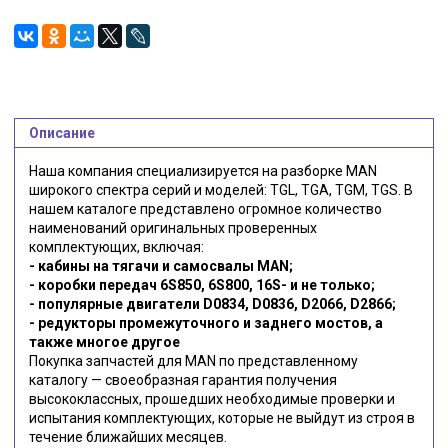
Описание
Наша компания специализируется на разборке MAN
широкого спектра серий и моделей: TGL, TGA, TGM, TGS. В
нашем каталоге представлено огромное количество
наименований оригинальных проверенных
комплектующих, включая:
- кабины на тягачи и самосвалы MAN;
- коробки передач 6S850, 6S800, 16S- и не только;
- популярные двигатели D0834, D0836, D2066, D2866;
- редукторы промежуточного и заднего мостов, а
также многое другое
Покупка запчастей для MAN по представленному
каталогу — своеобразная гарантия получения
высококлассных, прошедших необходимые проверки и
испытания комплектующих, которые не выйдут из строя в
течение ближайших месяцев.