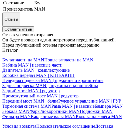
Состояние
Б/у
Производитель
MAN
Отзывы
Оставить отзыв
Отзыв успешно отправлен.
Он будет проверен администратором перед публикацией.
Перед публикацией отзывы проходят модерацию
Каталог
Б/у запчасти на MAN
Новые запчасти на MAN
Кабина MAN | навесные части
Двигатель MAN | комплектующие
Коробка передач MAN | КПП/АКПП
Передняя подвеска MAN | пружины и кронштейны
Задняя подвеска MAN | пружины и кронштейны
Задний мост MAN | редуктор
Промежуточный мост MAN | редуктор
Передний мост MAN | балка
Рулевое управление MAN | ГУР
Тормозная система MAN
Рама MAN | навесные
Бампера MAN
Зеркала MAN
Фары/поворотники MAN
Подножки MAN
Фильтра MAN
Карданные валы MAN
Крылья на колёса MAN
Условия возврата
Пользовательское соглашение
Доставка