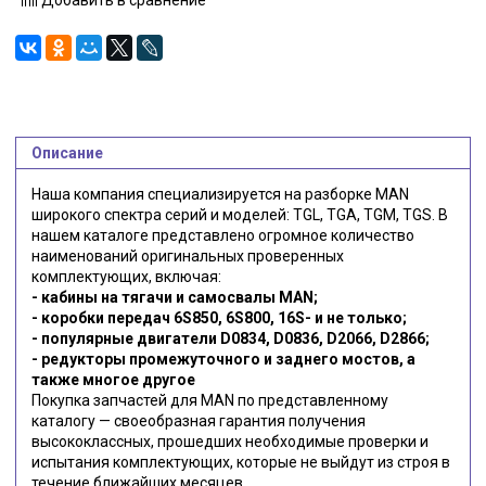
Описание
Наша компания специализируется на разборке MAN
широкого спектра серий и моделей: TGL, TGA, TGM, TGS. В
нашем каталоге представлено огромное количество
наименований оригинальных проверенных
комплектующих, включая:
- кабины на тягачи и самосвалы MAN;
- коробки передач 6S850, 6S800, 16S- и не только;
- популярные двигатели D0834, D0836, D2066, D2866;
- редукторы промежуточного и заднего мостов, а
также многое другое
Покупка запчастей для MAN по представленному
каталогу — своеобразная гарантия получения
высококлассных, прошедших необходимые проверки и
испытания комплектующих, которые не выйдут из строя в
течение ближайших месяцев.