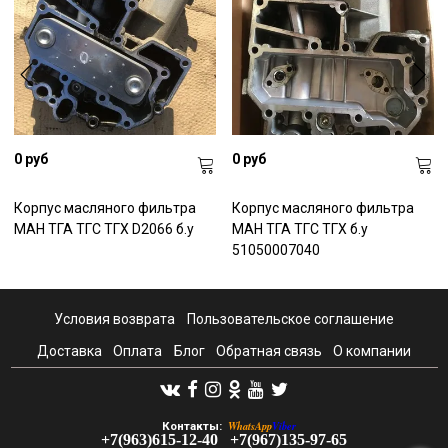
0 руб
0 руб
Корпус масляного фильтра
Корпус масляного фильтра
МАН ТГА ТГС ТГХ D2066 б.у
МАН ТГА ТГС ТГХ б.у
51050007040
Условия возврата
Пользовательское соглашение
Доставка
Оплата
Блог
Обратная связь
О компании
WhatsApp
Viber
Контакты:
+7(963)615-12-40
+7(967)135-97-65