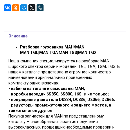
Описание
Разборка грузовиков МАН/MAN
MAN TGL|MAN TGA|MAN TGS|MAN TGX
Наша компания специализируется на разборке MAN
широкого спектра серий и моделей: TGL, TGA, TGM, TGS. В
нашем каталоге представлено огромное количество
наименований оригинальных проверенных
комплектующих, включая:
- кабины на тягачи и самосвалы MAN;
- коробки передач 6S850, 6S800, 16S- и не только;
- популярные двигатели D0834, D0836, D2066, D2866;
- редукторы промежуточного и заднего мостов, а
также многое другое
Покупка запчастей для MAN по представленному
каталогу — своеобразная гарантия получения
высококлассных, прошедших необходимые проверки и