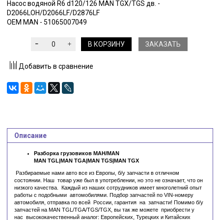
Насос водяной R6 d120/126 MAN TGX/TGS дв. -
D2066LOH/D2066LF/D2876LF
OEM MAN - 51065007049
В КОРЗИНУ
ЗАКАЗАТЬ
Добавить в сравнение
Описание
Разборка грузовиков МАН/MAN
MAN TGL|MAN TGA|MAN TGS|MAN TGX
Разбираемые нами авто все из Европы, б/у запчасти в отличном
состоянии. Наш товар уже был в употреблении, но это не означает, что он
низкого качества. Каждый из наших сотрудников имеет многолетний опыт
работы с подобными автомобилями. Подбор запчастей по VIN-номеру
автомобиля, отправка по всей России, гарантия на запчасти! Помимо б/у
запчастей на MAN TGL/TGA/TGS/TGX, вы так же можете приобрести у
нас высококачественный аналог: Европейских, Турецких и Китайских