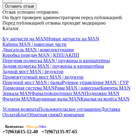
Оставить отзыв
Отзыв успешно отправлен.
Он будет проверен администратором перед публикацией.
Перед публикацией отзывы проходят модерацию
Каталог
Б/у запчасти на MAN
Новые запчасти на MAN
Кабина MAN | навесные части
Двигатель MAN | комплектующие
Коробка передач MAN | КПП/АКПП
Передняя подвеска MAN | пружины и кронштейны
Задняя подвеска MAN | пружины и кронштейны
Задний мост MAN | редуктор
Промежуточный мост MAN | редуктор
Передний мост MAN | балка
Рулевое управление MAN | ГУР
Тормозная система MAN
Рама MAN | навесные
Бампера MAN
Зеркала MAN
Фары/поворотники MAN
Подножки MAN
Фильтра MAN
Карданные валы MAN
Крылья на колёса MAN
Условия возврата
Пользовательское соглашение
Доставка
Оплата
Блог
Обратная связь
О компании
Контакты:
WhatsApp
Viber
+7(963)615-12-40
+7(967)135-97-65