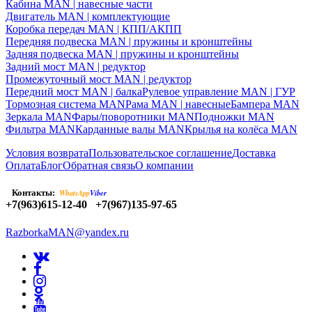
Кабина MAN | навесные части
Двигатель MAN | комплектующие
Коробка передач MAN | КПП/АКПП
Передняя подвеска MAN | пружины и кронштейны
Задняя подвеска MAN | пружины и кронштейны
Задний мост MAN | редуктор
Промежуточный мост MAN | редуктор
Передний мост MAN | балка
Рулевое управление MAN | ГУР
Тормозная система MAN
Рама MAN | навесные
Бампера MAN
Зеркала MAN
Фары/поворотники MAN
Подножки MAN
Фильтра MAN
Карданные валы MAN
Крылья на колёса MAN
Условия возврата
Пользовательское соглашение
Доставка
Оплата
Блог
Обратная связь
О компании
Контакты:
WhatsApp
Viber
+7(963)615-12-40
+7(967)135-97-65
RazborkaMAN@yandex.ru