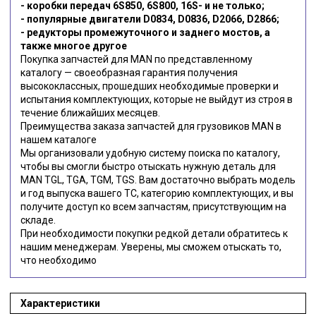
- коробки передач 6S850, 6S800, 16S- и не только;
- популярные двигатели D0834, D0836, D2066, D2866;
- редукторы промежуточного и заднего мостов, а
также многое другое
Покупка запчастей для MAN по представленному
каталогу — своеобразная гарантия получения
высококлассных, прошедших необходимые проверки и
испытания комплектующих, которые не выйдут из строя в
течение ближайших месяцев.
Преимущества заказа запчастей для грузовиков MAN в
нашем каталоге
Мы организовали удобную систему поиска по каталогу,
чтобы вы смогли быстро отыскать нужную деталь для
MAN TGL, TGA, TGM, TGS. Вам достаточно выбрать модель
и год выпуска вашего ТС, категорию комплектующих, и вы
получите доступ ко всем запчастям, присутствующим на
складе.
При необходимости покупки редкой детали обратитесь к
нашим менеджерам. Уверены, мы сможем отыскать то,
что необходимо
Характеристики