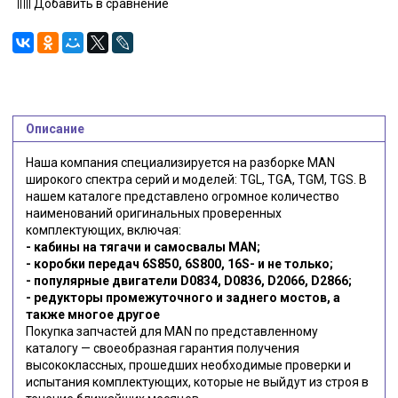
Добавить в сравнение
Описание
Наша компания специализируется на разборке MAN
широкого спектра серий и моделей: TGL, TGA, TGM, TGS. В
нашем каталоге представлено огромное количество
наименований оригинальных проверенных
комплектующих, включая:
- кабины на тягачи и самосвалы MAN;
- коробки передач 6S850, 6S800, 16S- и не только;
- популярные двигатели D0834, D0836, D2066, D2866;
- редукторы промежуточного и заднего мостов, а
также многое другое
Покупка запчастей для MAN по представленному
каталогу — своеобразная гарантия получения
высококлассных, прошедших необходимые проверки и
испытания комплектующих, которые не выйдут из строя в