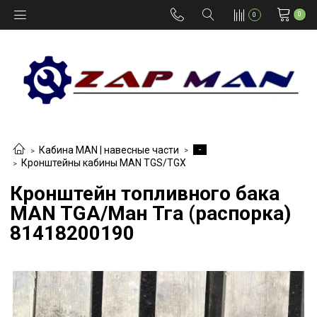
0
0
-
Кабина MAN | навесные части
Кронштейны кабины MAN TGS/TGX
Кронштейн топливного бака
MAN TGA/Ман Тга (распорка)
81418200190