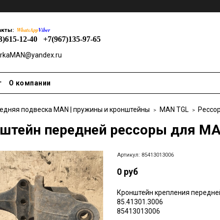
WhatsApp
Viber
акты:
3)615-12-40
+7(967)135-97-65
rkaMAN@yandex.ru
т
О компании
едняя подвеска MAN | пружины и кронштейны
MAN TGL
Рессо
штейн передней рессоры для MA
Артикул:
85413013006
0 руб
Кронштейн крепления передне
85.41301.3006
85413013006