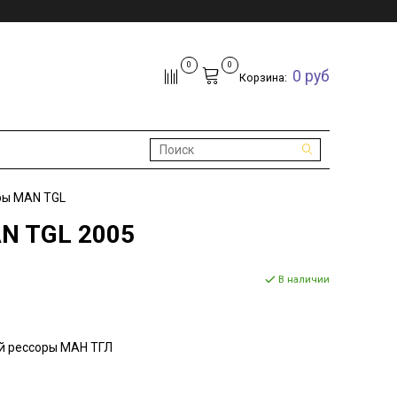
0
0
0 руб
Корзина:
ры MAN TGL
N TGL 2005
В наличии
й рессоры МАН ТГЛ