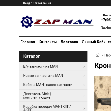
Вход / Регистрация
Конт
+7(96
Razbo
Главная
Контакты
Доставка
Личный Кабине
Пер
Каталог
Крон
Б/у запчасти на MAN
Новые запчасти на MAN
Кабина MAN | навесные части
Двигатель MAN |
комплектующие
Коробка передач MAN | КПП/
АКПП