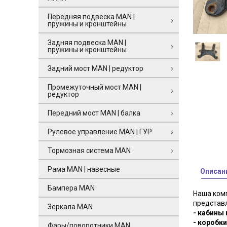
Передняя подвеска MAN |
пружины и кронштейны
Задняя подвеска MAN |
пружины и кронштейны
Задний мост MAN | редуктор
Промежуточный мост MAN |
редуктор
Передний мост MAN | балка
Рулевое управление MAN | ГУР
Тормозная система MAN
Рама MAN | навесные
Описан
Бампера MAN
Наша комп
представ
Зеркала MAN
- кабины
- коробки
Фары/поворотники MAN