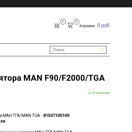
0
0
0 руб
Корзина:
ятора MAN F90/F2000/TGA
В наличии
а МАН ТГА/MAN TGA -
81507100109
ли