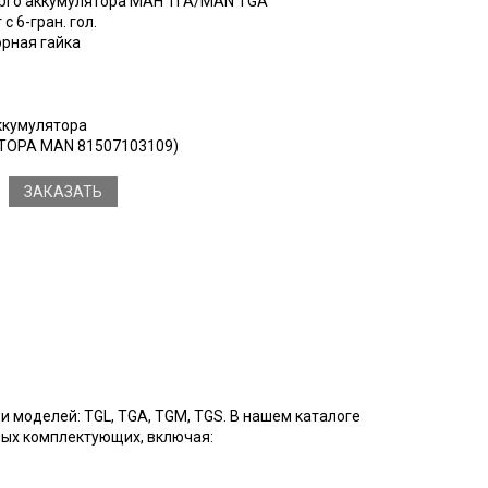
ерго аккумулятора МАН ТГА/MAN TGA
 6-гран. гол.
орная гайка
ккумулятора
ТОРА MAN 81507103109)
ЗАКАЗАТЬ
 моделей: TGL, TGA, TGM, TGS. В нашем каталоге
ых комплектующих, включая: