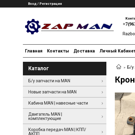
Вход / Регистрация
Конт
+7(96
Razbo
Главная
Контакты
Доставка
Личный Кабине
Б/у
Каталог
Крон
Б/у запчасти на MAN
Новые запчасти на MAN
Кабина MAN | навесные части
Двигатель MAN |
комплектующие
Коробка передач MAN | КПП/
АКПП