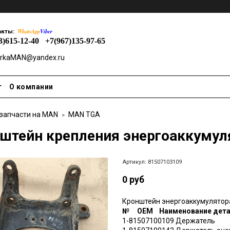
WhatsApp
Viber
акты:
3)615-12-40
+7(967)135-97-65
rkaMAN@yandex.ru
т
О компании
 запчасти на MAN
MAN TGA
штейн крепления энергоаккумул
Артикул:
81507103109
0 руб
Кронштейн энергоаккумулятор
№ OEM Наименование дета
1-81507100109 Держатель