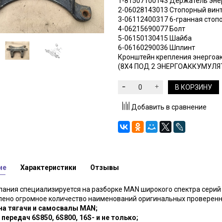
1-81507100143 Держатель эн
2-06028143013 Стопорный винт с
3-06112400317 6-гранная стоп
4-06215690077 Болт
5-06150130415 Шайба
6-06160290036 Шплинт
Кронштейн крепления энергоа
(8Х4 ПОД 2 ЭНЕРГОАККУМУЛЯ
В КОРЗИНУ
Добавить в сравнение
ие
Характеристики
Отзывы
ания специализируется на разборке MAN широкого спектра серий и
лено огромное количество наименований оригинальных проверенн
 на тягачи и самосвалы MAN;
 передач 6S850, 6S800, 16S- и не только;