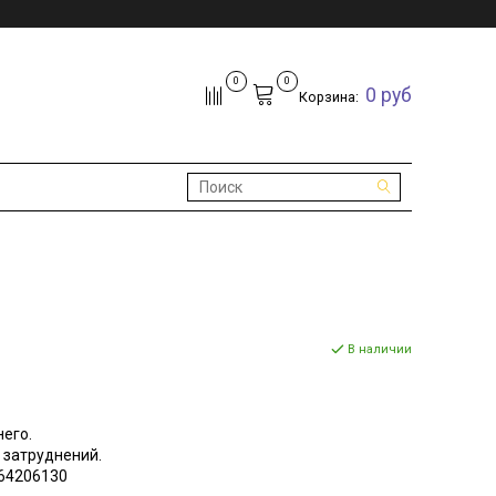
0
0
0 руб
Корзина:
В наличии
его.
з затруднений.
64206130