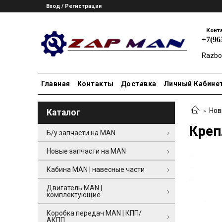
Вход / Регистрация
Конт
+7(96
Razbo
Главная
Контакты
Доставка
Личный Кабине
Нов
Каталог
Креп
Б/у запчасти на MAN
Новые запчасти на MAN
Кабина MAN | навесные части
Двигатель MAN |
комплектующие
Коробка передач MAN | КПП/
АКПП