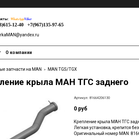
WhatsApp
Viber
акты:
3)615-12-40
+7(967)135-97-65
rkaMAN@yandex.ru
т
О компании
ые запчасти на MAN
MAN TGS/TGX
ление крыла МАН ТГС заднего
Артикул:
81664206130
0 руб
Крепление крыла МАН ТГС задн
Легкая установка, крепится бе
Оригинальный номер MAN: 816