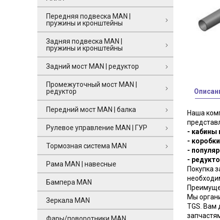
Передняя подвеска MAN |
пружины и кронштейны
Задняя подвеска MAN |
пружины и кронштейны
Задний мост MAN | редуктор
Промежуточный мост MAN |
редуктор
Описан
Передний мост MAN | балка
Наша комп
представ
Рулевое управление MAN | ГУР
- кабины
- коробки
Тормозная система MAN
- популяр
- редукт
Рама MAN | навесные
Покупка з
необходим
Бампера MAN
Преимущес
Мы органи
Зеркала MAN
TGS. Вам 
запчастям
Фары/поворотники MAN