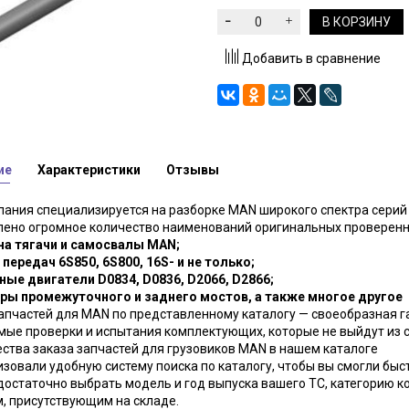
В КОРЗИНУ
Добавить в сравнение
ие
Характеристики
Отзывы
ания специализируется на разборке MAN широкого спектра серий и
лено огромное количество наименований оригинальных проверенн
 на тягачи и самосвалы MAN;
 передач 6S850, 6S800, 16S- и не только;
ные двигатели D0834, D0836, D2066, D2866;
оры промежуточного и заднего мостов, а также многое другое
апчастей для MAN по представленному каталогу — своеобразная 
ые проверки и испытания комплектующих, которые не выйдут из 
тва заказа запчастей для грузовиков MAN в нашем каталоге
зовали удобную систему поиска по каталогу, чтобы вы смогли быс
достаточно выбрать модель и год выпуска вашего ТС, категорию к
, присутствующим на складе.