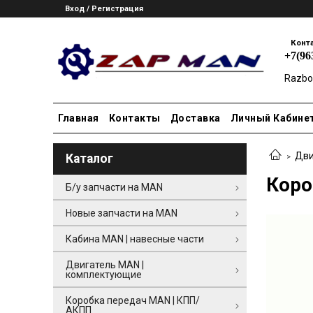
Вход / Регистрация
Конт
+7(96
Razbo
Главная
Контакты
Доставка
Личный Кабине
Дви
Каталог
Коро
Б/у запчасти на MAN
Новые запчасти на MAN
Кабина MAN | навесные части
Двигатель MAN |
комплектующие
Коробка передач MAN | КПП/
АКПП