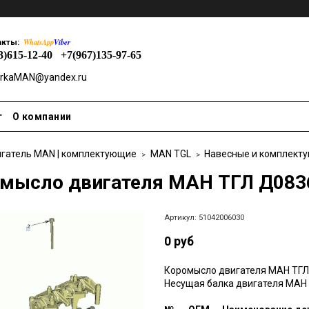
WhatsApp
Viber
акты:
3)615-12-40
+7(967)135-97-65
rkaMAN@yandex.ru
т
О компании
гатель MAN | комплектующие
MAN TGL
Навесные и комплект
мысло двигателя МАН ТГЛ Д0836
Артикул:
51042006030
0 руб
Коромысло двигателя МАН ТГЛ
Несущая балка двигателя МАН 