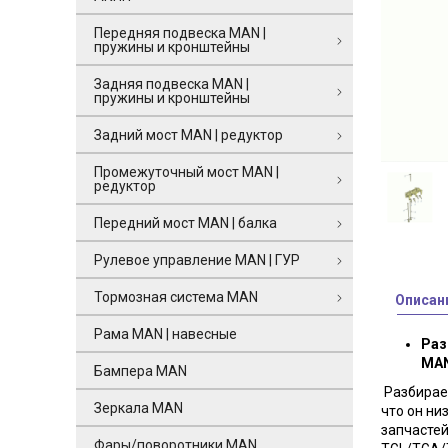
Передняя подвеска MAN |
пружины и кронштейны
Задняя подвеска MAN |
пружины и кронштейны
Задний мост MAN | редуктор
Промежуточный мост MAN |
редуктор
Передний мост MAN | балка
Рулевое управление MAN | ГУР
Тормозная система MAN
Описан
Рама MAN | навесные
Раз
MAN
Бампера MAN
Разбираем
Зеркала MAN
что он ни
запчастей
Фары/поворотники MAN