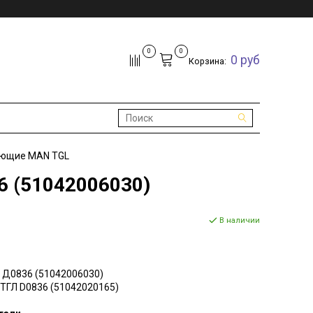
0
0
0 руб
Корзина:
ующие MAN TGL
 (51042006030)
В наличии
 Д0836 (51042006030)
ТГЛ D0836 (51042020165)