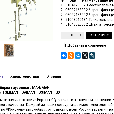
№ OEM Наименование де
1 - 51041200023 мост клапана
2 - 06032168332 6-гран. флан
2 - 06032156332 6-гран. флан
3 - 51043010131 Толкатель кл
4 - 51043020062 Штанга толка
В КОРЗИНУ
Добавить в сравнение
ие
Характеристики
Отзывы
борка грузовиков МАН/MAN
 TGL|MAN TGA|MAN TGS|MAN TGX
ые нами авто все из Европы, б/у запчасти в отличном состоянии. 
зкого качества. Каждый из наших сотрудников имеет многолетни
 по VIN-номеру автомобиля, отправка по всей России, гарантия на