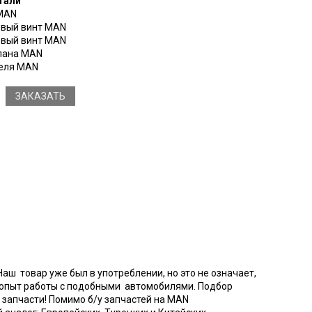
тали
 MAN
цевый винт MAN
цевый винт MAN
апана MAN
теля MAN
ЗАКАЗАТЬ
Наш товар уже был в употреблении, но это не означает,
й опыт работы с подобными автомобилями. Подбор
 запчасти! Помимо б/у запчастей на MAN