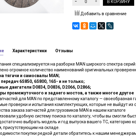
В КОРЗИНУ
Добавить в сравнение
ие
Характеристики
Отзывы
ания специализируется на разборке MAN широкого спектра серий и
лено огромное количество наименований оригинальных проверенн
 на тягачи и самосвалы MAN;
 передач 6S850, 6S800, 16S- и не только;
ные двигатели D0834, D0836, D2066, D2866;
оры промежуточного и заднего мостов, а также многое другое
апчастей для MAN по представленному каталогу — своеобразная 
ые проверки и испытания комплектующих, которые не выйдут из 
тва заказа запчастей для грузовиков MAN в нашем каталоге
зовали удобную систему поиска по каталогу, чтобы вы смогли быс
достаточно выбрать модель и год выпуска вашего ТС, категорию к
, присутствующим на складе.
одимости покупки редкой детали обратитесь к нашим менеджерам