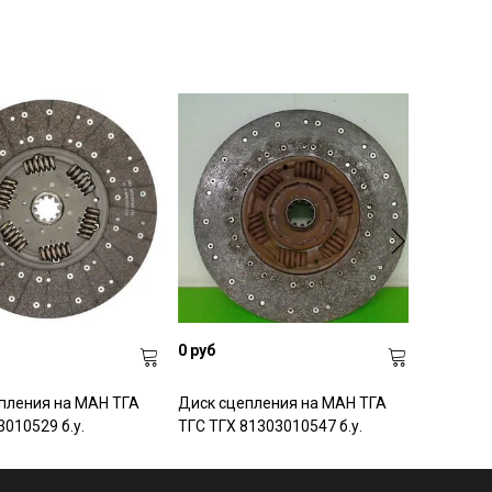
0 руб
пления на МАН ТГА
Диск сцепления на МАН ТГА
010529 б.у.
ТГС ТГХ 81303010547 б.у.