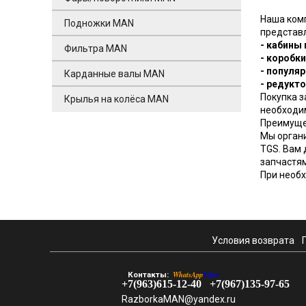
Наша комп
Подножки MAN
представ
- кабины
Фильтра MAN
- коробки
- популяр
Карданные валы MAN
- редукт
Покупка з
Крылья на колёса MAN
необходим
Преимущес
Мы органи
TGS. Вам 
запчастям
При необх
Условия возврата
WhatsApp
Viber
Контакты:
+7(963)615-12-40
+7(967)135-97-65
RazborkaMAN@yandex.ru