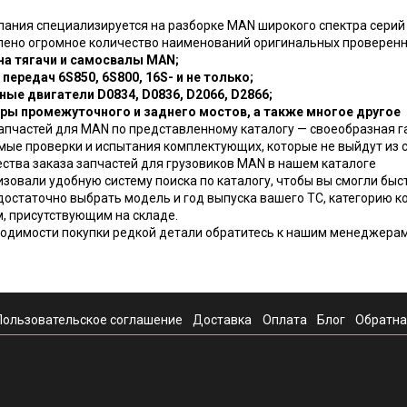
ания специализируется на разборке MAN широкого спектра серий и
лено огромное количество наименований оригинальных проверенн
 на тягачи и самосвалы MAN;
 передач 6S850, 6S800, 16S- и не только;
ные двигатели D0834, D0836, D2066, D2866;
оры промежуточного и заднего мостов, а также многое другое
апчастей для MAN по представленному каталогу — своеобразная 
ые проверки и испытания комплектующих, которые не выйдут из 
тва заказа запчастей для грузовиков MAN в нашем каталоге
зовали удобную систему поиска по каталогу, чтобы вы смогли быс
достаточно выбрать модель и год выпуска вашего ТС, категорию к
, присутствующим на складе.
одимости покупки редкой детали обратитесь к нашим менеджерам
Пользовательское соглашение
Доставка
Оплата
Блог
Обратна