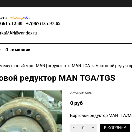
WhatsApp
Viber
акты:
3)615-12-40
+7(967)135-97-65
rkaMAN@yandex.ru
т
О компании
межуточный мост MAN | редуктор
MAN TGA
Бортовой редукт
овой редуктор MAN TGA/TGS
Артикул:
MAN
0 руб
Бортовой редуктор МАН ТГА/
В КОРЗИНУ