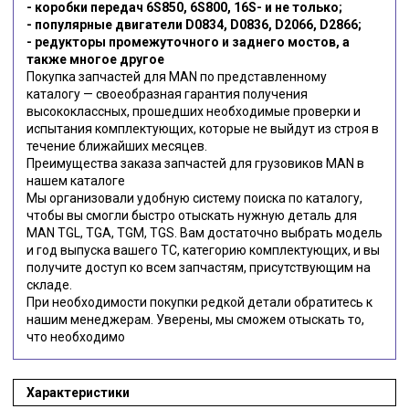
- коробки передач 6S850, 6S800, 16S- и не только;
- популярные двигатели D0834, D0836, D2066, D2866;
- редукторы промежуточного и заднего мостов, а
также многое другое
Покупка запчастей для MAN по представленному
каталогу — своеобразная гарантия получения
высококлассных, прошедших необходимые проверки и
испытания комплектующих, которые не выйдут из строя в
течение ближайших месяцев.
Преимущества заказа запчастей для грузовиков MAN в
нашем каталоге
Мы организовали удобную систему поиска по каталогу,
чтобы вы смогли быстро отыскать нужную деталь для
MAN TGL, TGA, TGM, TGS. Вам достаточно выбрать модель
и год выпуска вашего ТС, категорию комплектующих, и вы
получите доступ ко всем запчастям, присутствующим на
складе.
При необходимости покупки редкой детали обратитесь к
нашим менеджерам. Уверены, мы сможем отыскать то,
что необходимо
Характеристики