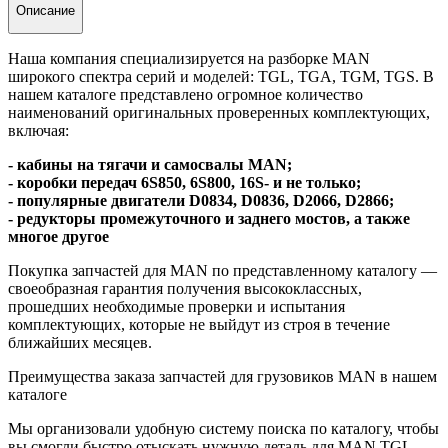
Описание
Наша компания специализируется на разборке MAN
широкого спектра серий и моделей: TGL, TGA, TGM, TGS. В
нашем каталоге представлено огромное количество
наименований оригинальных проверенных комплектующих,
включая:
- кабины на тягачи и самосвалы MAN;
- коробки передач 6S850, 6S800, 16S- и не только;
- популярные двигатели D0834, D0836, D2066, D2866;
- редукторы промежуточного и заднего мостов, а также
многое другое
Покупка запчастей для MAN по представленному каталогу —
своеобразная гарантия получения высококлассных,
прошедших необходимые проверки и испытания
комплектующих, которые не выйдут из строя в течение
ближайших месяцев.
Преимущества заказа запчастей для грузовиков MAN в нашем
каталоге
Мы организовали удобную систему поиска по каталогу, чтобы
вы смогли быстро отыскать нужную деталь для MAN TGL,