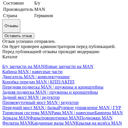
Состояние
Б/у
Производитель
MAN
Страна
Германия
Отзывы
Оставить отзыв
Отзыв успешно отправлен.
Он будет проверен администратором перед публикацией.
Перед публикацией отзывы проходят модерацию
Каталог
Б/у запчасти на MAN
Новые запчасти на MAN
Кабина MAN | навесные части
Двигатель MAN | комплектующие
Коробка передач MAN | КПП/АКПП
Передняя подвеска MAN | пружины и кронштейны
Задняя подвеска MAN | пружины и кронштейны
Задний мост MAN | редуктор
Промежуточный мост MAN | редуктор
Передний мост MAN | балка
Рулевое управление MAN | ГУР
Тормозная система MAN
Рама MAN | навесные
Бампера MAN
Зеркала MAN
Фары/поворотники MAN
Подножки MAN
Фильтра MAN
Карданные валы MAN
Крылья на колёса MAN